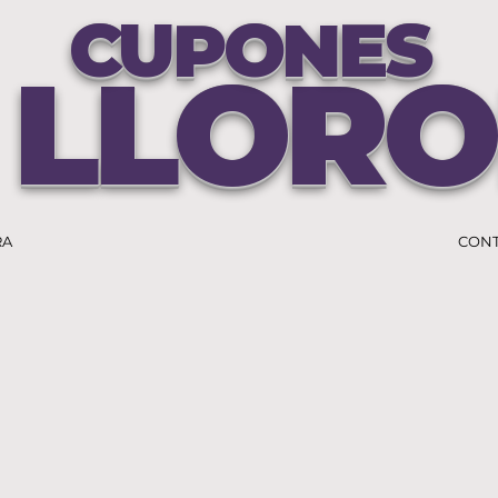
CUPONES
 LLOR
RA
CON